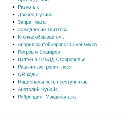
Разнотык
Дворец Путина
Запрет мата
Замедление Твиттера
Кто как обзывается...
Авария контейнеровоза Ever Given
Петров и Боширов
Взятки в ГИБДД Ставрополья
Рашкин застрелил лося
QR-коды
Национальность преступников
Анатолий Чубайс
Ребрендинг Макдоналдса