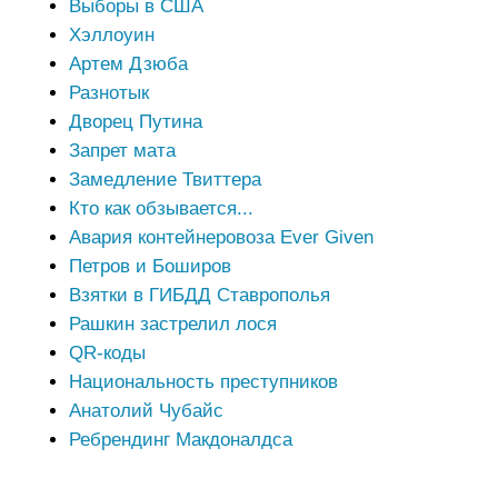
Выборы в США
Хэллоуин
Артем Дзюба
Разнотык
Дворец Путина
Запрет мата
Замедление Твиттера
Кто как обзывается...
Авария контейнеровоза Ever Given
Петров и Боширов
Взятки в ГИБДД Ставрополья
Рашкин застрелил лося
QR-коды
Национальность преступников
Анатолий Чубайс
Ребрендинг Макдоналдса