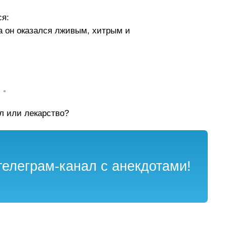
ся:
а он оказался лживым, хитрым и
• •
л или лекарство?
елеграм-канал с анекдотами!