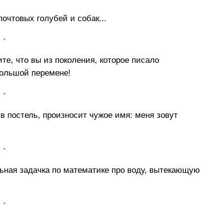
очтовых голубей и собак...
• •
ите, что вы из поколения, которое писало
большой перемене!
• •
 в постель, произносит чужое имя: меня зовут
• •
ьная задачка по математике про воду, вытекающую
• •