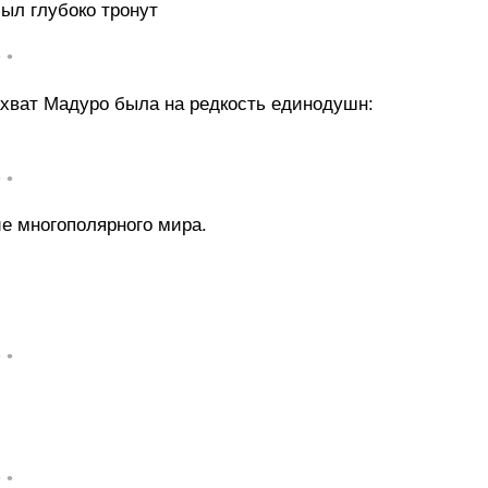
был глубоко тронут
• •
ахват Мадуро была на редкость единодушн:
• •
ие многополярного мира.
• •
• •