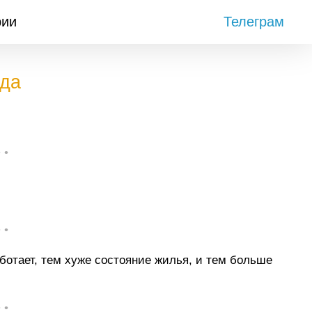
рии
Телеграм
ода
.
• •
• •
ботает, тем хуже состояние жилья, и тем больше
• •