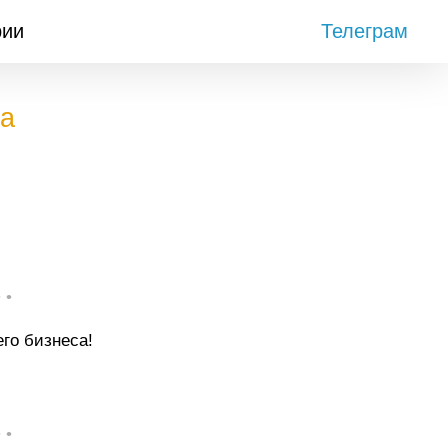
рии
Телеграм
да
• •
го бизнеса!
• •