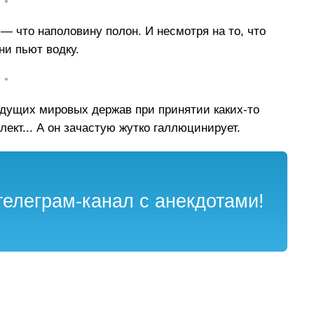
• •
 — что наполовину полон. И несмотря на то, что
ни пьют водку.
• •
едущих мировых держав при принятии каких-то
ект... А он зачастую жутко галлюцинирует.
елеграм-канал с анекдотами!