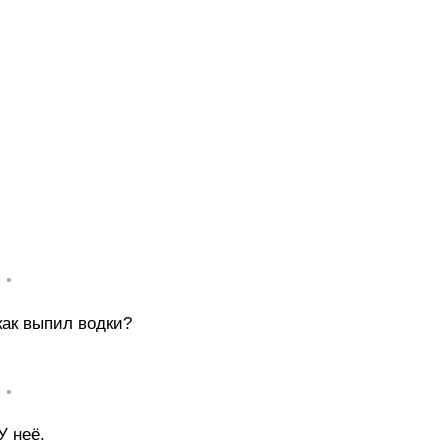
• •
как выпил водки?
• •
У неё.