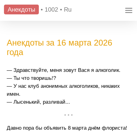
Анекдоты
•
1002
•
Ru
Анекдоты за 16 марта 2026
года
— Здравствуйте, меня зовут Вася я алкоголик.
— Ты что творишь!?
— У нас клуб анонимных алкоголиков, никаких
имен.
— Лысенький, разливай...
• • •
Давно пора бы объявить 8 марта днём флориста!