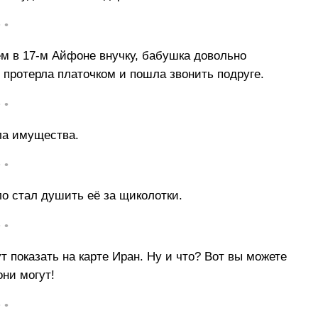
• •
 в 17-м Айфоне внучку, бабушка довольно
протерла платочком и пошла звонить подруге.
• •
ла имущества.
• •
о стал душить её за щиколотки.
• •
т показать на карте Иран. Ну и что? Вот вы можете
они могут!
• •