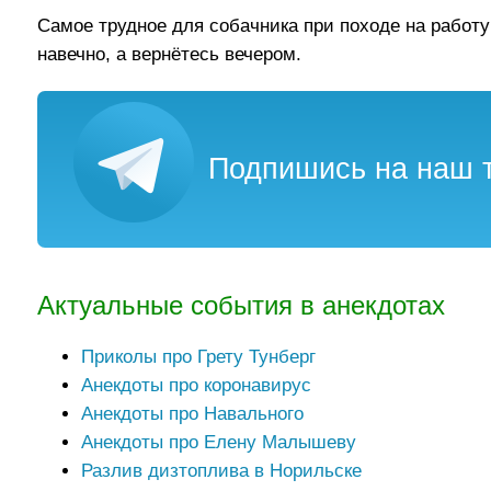
Самое трудное для собачника при походе на работу
навечно, а вернётесь вечером.
Подпишись на наш т
Актуальные события в анекдотах
Приколы про Грету Тунберг
Анекдоты про коронавирус
Анекдоты про Навального
Анекдоты про Елену Малышеву
Разлив дизтоплива в Норильске