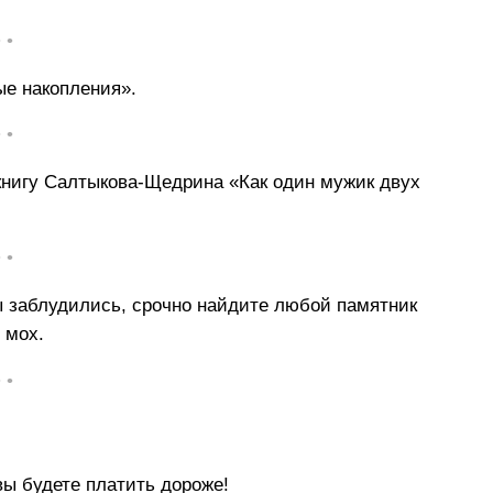
• •
ые накопления».
• •
 книгу Салтыкова-Щедрина «Как один мужик двух
• •
ы заблудились, срочно найдите любой памятник
 мох.
• •
вы будете платить дороже!