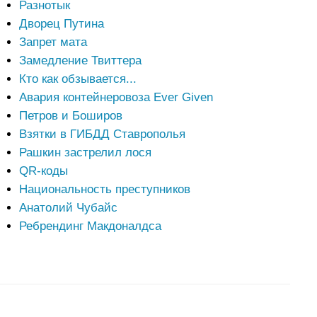
Разнотык
Дворец Путина
Запрет мата
Замедление Твиттера
Кто как обзывается...
Авария контейнеровоза Ever Given
Петров и Боширов
Взятки в ГИБДД Ставрополья
Рашкин застрелил лося
QR-коды
Национальность преступников
Анатолий Чубайс
Ребрендинг Макдоналдса