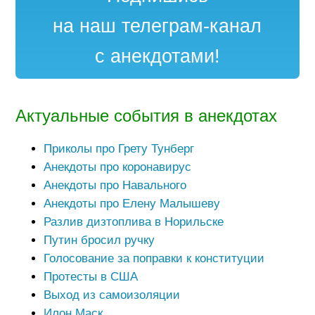
на наш телеграм-канал
с анекдотами!
Актуальные события в анекдотах
Приколы про Грету Тунберг
Анекдоты про коронавирус
Анекдоты про Навального
Анекдоты про Елену Малышеву
Разлив дизтоплива в Норильске
Путин бросил ручку
Голосование за поправки к конституции
Протесты в США
Выход из самоизоляции
Илон Маск