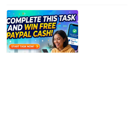
Win Paypal Cash
Get Chance to Win Paypal Cash
Узнать больше
ldl1.com