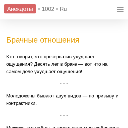
Анекдоты
•
1002
•
Ru
Брачные отношения
Кто говорит, что презерватив ухудшает
ощущения? Десять лет в браке — вот что на
самом деле ухудшает ощущения!
• • •
Молодожены бывают двух видов — по призыву и
контрактники.
• • •
Мужики, кто-нибудь в курсе: если мне любовница