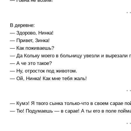
— Говна не возим!
• 
В деревне:
— Здорово, Нинка!
— Привет, Зинка!
— Как поживаешь?
— Да Кольку моего в больницу увезли и вырезали 
— А че это такое?
— Ну, отросток под животом.
— Ой, Нинка! Как мне тебя жаль!
• 
— Кумэ! Я твого сынка только-что в своем сарае по
— Тю! Подумаешь — в сарае! А ты его в поле пойм
• 