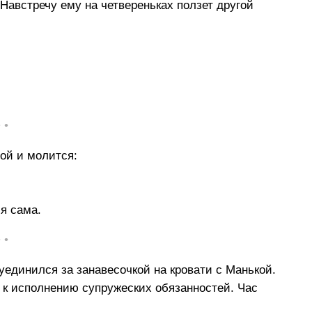
 Навстречу ему на четвереньках ползет другой
• •
ной и молится:
я сама.
• •
уединился за занавесочкой на кровати с Манькой.
т к исполнению супружеских обязанностей. Час