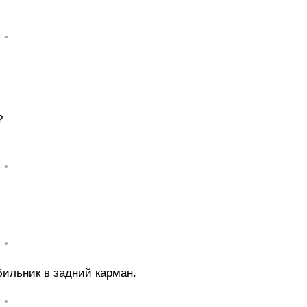
• •
?
• •
• •
бильник в задний карман.
• •