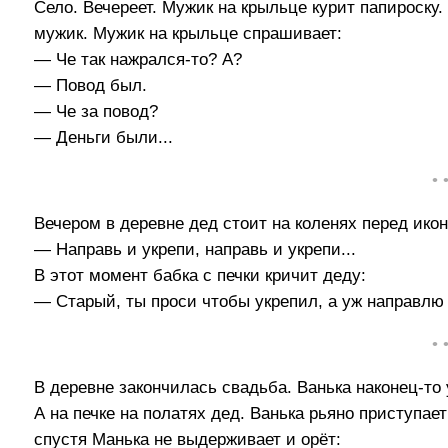
Село. Вечереет. Мужик на крыльце курит папироску.
мужик. Мужик на крыльце спрашивает:
— Че так нажрался-то? А?
— Повод был.
— Че за повод?
— Деньги были...
• 
Вечером в деревне дед стоит на коленях перед ико
— Направь и укрепи, направь и укрепи...
В этот момент бабка с печки кричит деду:
— Старый, ты проси чтобы укрепил, а уж направлю 
• 
В деревне закончилась свадьба. Ванька наконец-то 
А на печке на полатях дед. Ванька рьяно приступае
спустя Манька не выдерживает и орёт: