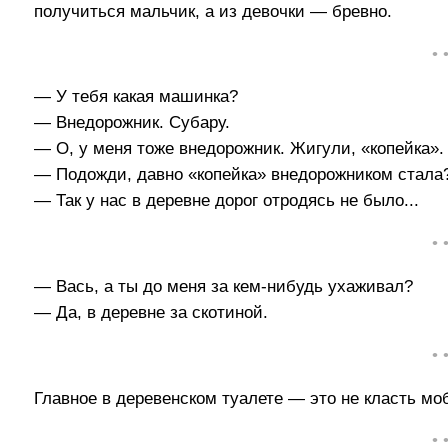
получиться мальчик, а из девочки — бревно.
• 
— У тебя какая машинка?
— Внедорожник. Субару.
— О, у меня тоже внедорожник. Жигули, «копейка».
— Подожди, давно «копейка» внедорожником стала
— Так у нас в деревне дорог отродясь не было...
• 
— Вась, а ты до меня за кем-нибудь ухаживал?
— Да, в деревне за скотиной.
• 
Главное в деревенском туалете — это не класть мо
• 