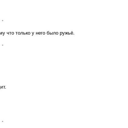
• •
у что только у него было ружьё.
• •
ит.
• •