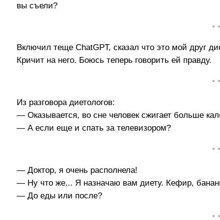
вы съели?
• 
Включил теще ChatGPT, сказал что это мой друг ди
Кричит на него. Боюсь теперь говорить ей правду.
• 
Из разговора диетологов:
— Оказывается, во сне человек сжигает больше кал
— А если еще и спать за телевизором?
• 
— Доктор, я очень располнела!
— Ну что же... Я назначаю вам диету. Кефир, бананы
— До еды или после?
• 