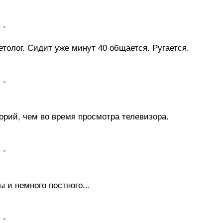
• •
етолог. Сидит уже минут 40 общается. Ругается.
• •
орий, чем во время просмотра телевизора.
• •
 и немного постного...
• •