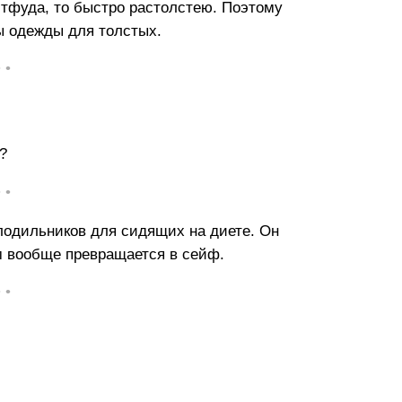
астфуда, то быстро растолстею. Поэтому
ы одежды для толстых.
• •
?
• •
лодильников для сидящих на диете. Он
ом вообще превращается в сейф.
• •