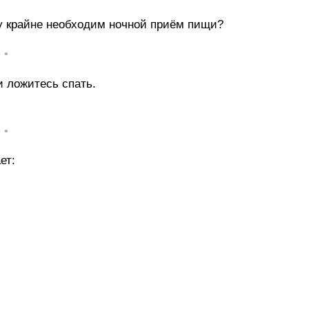
у крайне необходим ночной приём пищи?
• •
и ложитесь спать.
• •
ет: