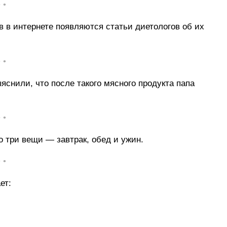
• •
 в интернете появляются статьи диетологов об их
• •
яснили, что после такого мясного продукта папа
• •
го три вещи — завтрак, обед и ужин.
• •
ет: