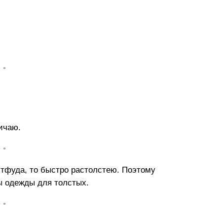
• •
личаю.
• •
астфуда, то быстро растолстею. Поэтому
ы одежды для толстых.
• •