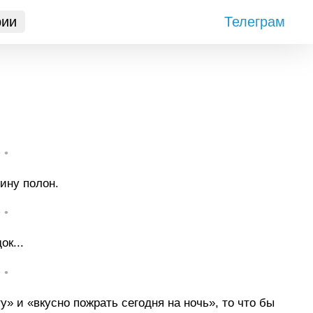
рии
Телеграм
• •
ину полон.
• •
ок...
• •
» и «вкусно пожрать сегодня на ночь», то что бы