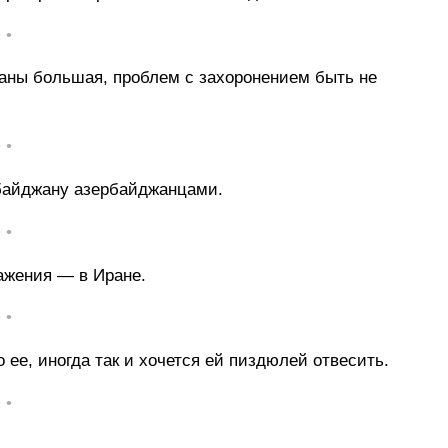
• •
аны большая, проблем с захоронением быть не
• •
байджану азербайджанцами.
• •
ажения — в Иране.
• •
 ее, иногда так и хочется ей пиздюлей отвесить.
• •