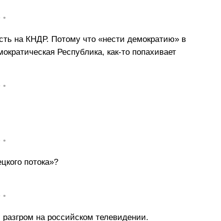
• •
сть на КНДР. Потому что «нести демократию» в
мократическая Республика, как-то попахивает
• •
• •
цкого потока»?
• •
 разгром на российском телевидении.