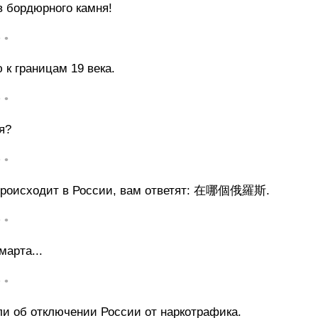
в бордюрного камня!
• •
к границам 19 века.
• •
я?
• •
то происходит в России, вам ответят: 在哪個俄羅斯.
• •
арта...
• •
ли об отключении России от наркотрафика.