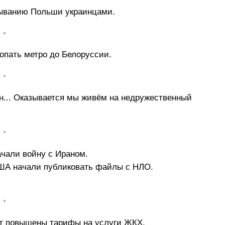
тыванию Польши украинцами.
• •
опать метро до Белоруссии.
• •
н... Оказывается мы живём на недружественный
• •
чали войну с Ираном.
США начали публиковать файлы с НЛО.
• •
ут повышены тарифы на услуги ЖКХ.