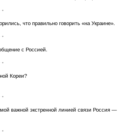
• •
орились, что правильно говорить «на Украине».
• •
общение с Россией.
• •
ной Кореи?
• •
самой важной экстренной линией связи Россия —
• •