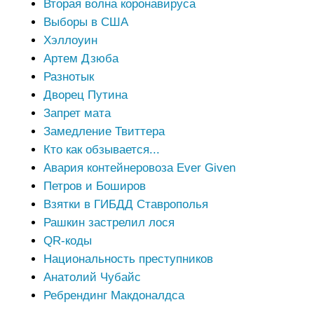
Вторая волна коронавируса
Выборы в США
Хэллоуин
Артем Дзюба
Разнотык
Дворец Путина
Запрет мата
Замедление Твиттера
Кто как обзывается...
Авария контейнеровоза Ever Given
Петров и Боширов
Взятки в ГИБДД Ставрополья
Рашкин застрелил лося
QR-коды
Национальность преступников
Анатолий Чубайс
Ребрендинг Макдоналдса