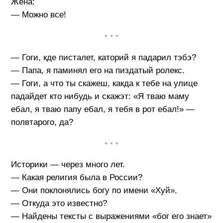
Жена:
— Можно все!
• • •
— Гоги, кде писталет, каторий я падарил тэбэ?
— Папа, я паминял его на пиздатый ролекс.
— Гоги, а что ты скажеш, какда к тебе на улице
падайдет кто нибудь и скажэт: «Я тваю маму
ебал, я тваю папу ебал, я тебя в рот ебал!» —
полвтарого, да?
• • •
Историки — через много лет.
— Какая религия была в России?
— Они поклонялись богу по имени «Хуй».
— Откуда это известно?
— Найдены тексты с выражениями «бог его знает»