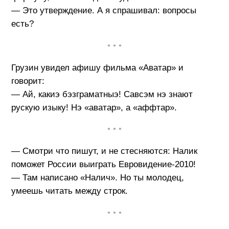
— Это утверждение. А я спрашивал: вопросы
есть?
• • •
Грузин увидел афишу фильма «Аватар» и
говорит:
— Ай, какиэ бэзграматныэ! Савсэм нэ знают
рускую изыку! Нэ «аватар», а «аффтар».
• • •
— Смотри что пишут, и не стесняются: Налик
поможет России выиграть Евровидение-2010!
— Там написано «Налич». Но ты молодец,
умеешь читать между строк.
• • •