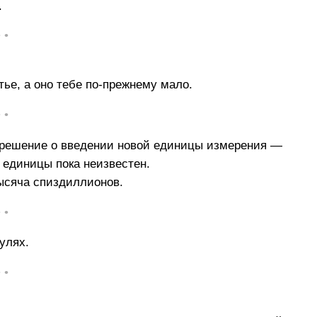
.
• •
тье, а оно тебе по-прежнему мало.
• •
 решение о введении новой единицы измерения —
 единицы пока неизвестен.
ысяча спиздиллионов.
• •
улях.
• •