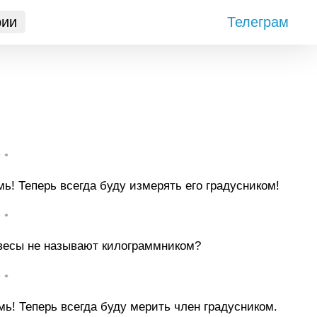
рии
Телеграм
• •
ь! Теперь всегда буду измерять его градусником!
• •
 весы не называют килограммником?
• •
ь! Теперь всегда буду мерить член градусником.