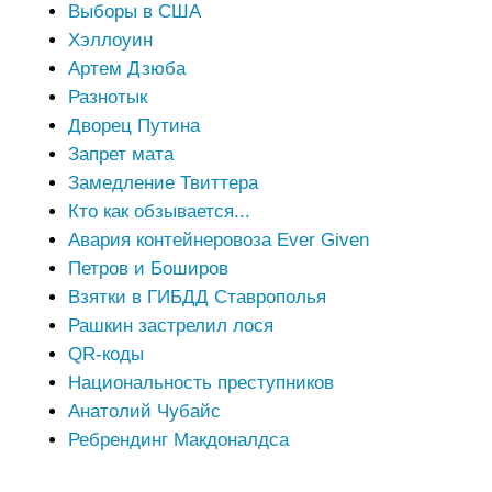
Выборы в США
Хэллоуин
Артем Дзюба
Разнотык
Дворец Путина
Запрет мата
Замедление Твиттера
Кто как обзывается...
Авария контейнеровоза Ever Given
Петров и Боширов
Взятки в ГИБДД Ставрополья
Рашкин застрелил лося
QR-коды
Национальность преступников
Анатолий Чубайс
Ребрендинг Макдоналдса