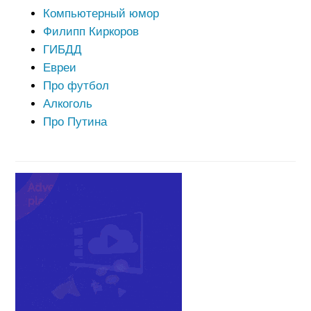
Компьютерный юмор
Филипп Киркоров
ГИБДД
Евреи
Про футбол
Алкоголь
Про Путина