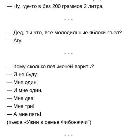
— Ну, где-то в без 200 граммов 2 литра.
• • •
— Дед, ты что, все молодильные яблоки съел?
— Агу.
• • •
— Кому сколько пельменей варить?
— Я не буду.
— Мне один!
— И мне один.
— Мне два!
— Мне три!
— А мне пять!
(пьеса «Ужин в семье Фибоначчи")
• • •