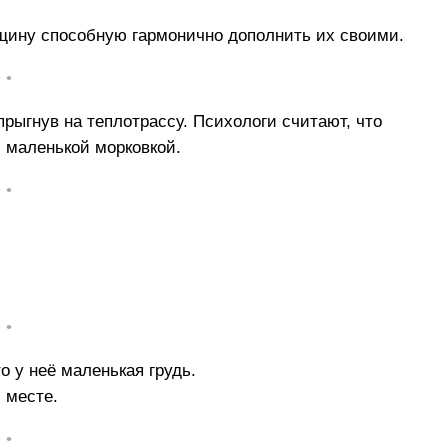
щину способную гармонично дополнить их своими.
• •
прыгнув на теплотрассу. Психологи считают, что
с маленькой морковкой.
• •
• •
о у неё маленькая грудь.
 месте.
• •