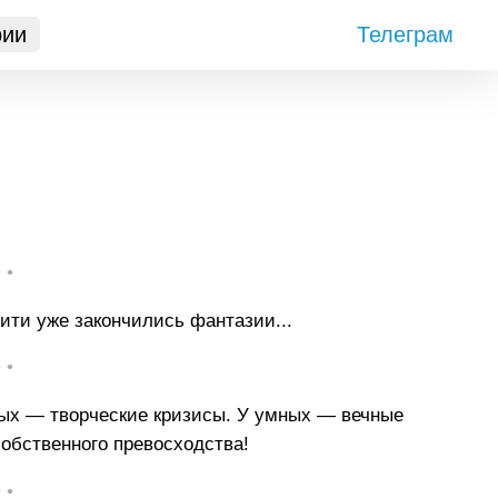
рии
Телеграм
• •
Вити уже закончились фантазии...
• •
вых — творческие кризисы. У умных — вечные
собственного превосходства!
• •