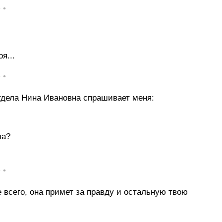
• •
я...
• •
отдела Нина Ивановна спрашивает меня:
ла?
• •
е всего, она примет за правду и остальную твою