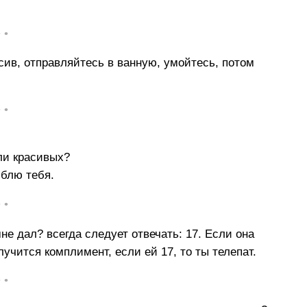
• •
сив, отправляйтесь в ванную, умойтесь, потом
• •
ли красивых?
юблю тебя.
• •
не дал? всегда следует отвечать: 17. Если она
чится комплимент, если ей 17, то ты телепат.
• •