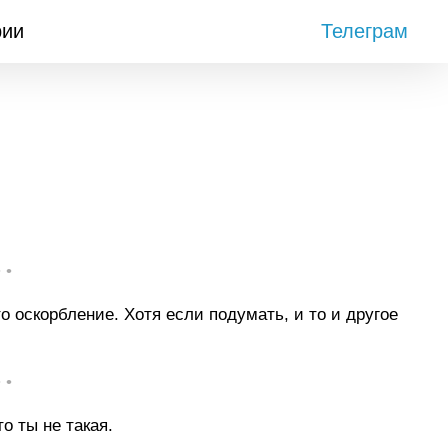
рии
Телеграм
• •
о оскорбление. Хотя если подумать, и то и другое
• •
о ты не такая.