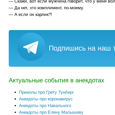
— Скажи, вот если мужчина говорит, что у меня во
— Да нет, это комплимент, по-моему.
— А если он карлик?!
Подпишись на наш т
Актуальные события в анекдотах
Приколы про Грету Тунберг
Анекдоты про коронавирус
Анекдоты про Навального
Анекдоты про Елену Малышеву