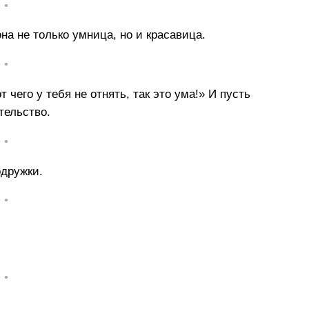
• •
на не только умница, но и красавица.
• •
чего у тебя не отнять, так это ума!» И пусть
тельство.
• •
одружки.
• •
• •