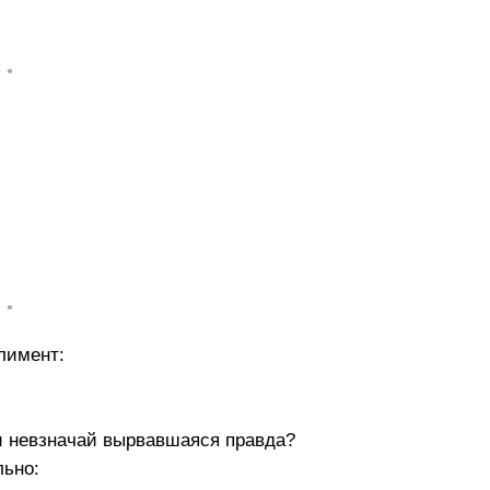
.
• •
• •
лимент:
и невзначай вырвавшаяся правда?
льно: