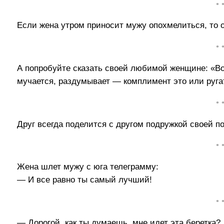
• 
Если жена утром приносит мужу опохмелиться, то о
• 
А попробуйте сказать своей любимой женщине: «Вот 
мучается, раздумывает — комплимент это или руга
• 
Друг всегда поделится с другом подружкой своей п
• 
Жена шлет мужу с юга телеграмму:
— И все равно ты самый лучший!
• 
— Дорогой, как ты думаешь, мне идет эта беретка?