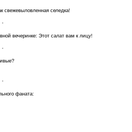
ак свежевыловленная селедка!
• •
ной вечеринке: Этот салат вам к лицу!
• •
сивые?
• •
льного фаната: