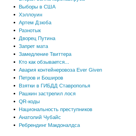
Выборы в США
Хэллоуин
Артем Дзюба
Разнотык
Дворец Путина
Запрет мата
Замедление Твиттера
Кто как обзывается...
Авария контейнеровоза Ever Given
Петров и Боширов
Взятки в ГИБДД Ставрополья
Рашкин застрелил лося
QR-коды
Национальность преступников
Анатолий Чубайс
Ребрендинг Макдоналдса