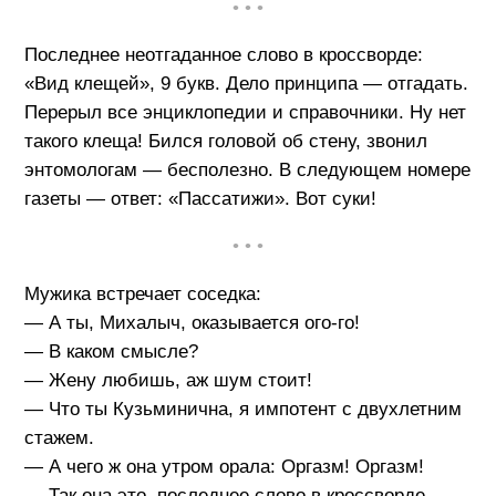
• • •
Последнее неотгаданное слово в кроссворде:
«Вид клещей», 9 букв. Дело принципа — отгадать.
Перерыл все энциклопедии и справочники. Ну нет
такого клеща! Бился головой об стену, звонил
энтомологам — бесполезно. В следующем номере
газеты — ответ: «Пассатижи». Вот суки!
• • •
Мужика встречает соседка:
— А ты, Михалыч, оказывается ого-го!
— В каком смысле?
— Жену любишь, аж шум стоит!
— Что ты Кузьминична, я импотент с двухлетним
стажем.
— А чего ж она утром орала: Оргазм! Оргазм!
— Так она это, последнее слово в кроссворде