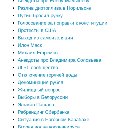
Анекдоты про Елену Малышеву
Разлив дизтоплива в Норильске
Путин бросил ручку
Голосование за поправки к конституции
Протесты в США
Выход из самоизоляции
Илон Маск
Михаил Ефремов
Анекдоты про Владимира Соловьева
ЛГБТ-сообщество
Отключение горячей воды
Деноминация рубля
Жилищный вопрос
Выборы в Белоруссии
Эльман Пашаев
Ребрендинг Сбербанка
Ситуация в Нагорном Карабахе
Вторая волна коронавируса