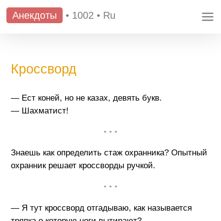
Анекдоты
•
1002
•
Ru
Кроссворд
— Ест коней, но не казах, девять букв.
— Шахматист!
• • •
Знаешь как определить стаж охранника? Опытный
охранник решает кроссворды ручкой.
• • •
— Я тут кроссворд отгадываю, как называется
тряпка о которую ноги вытирают?