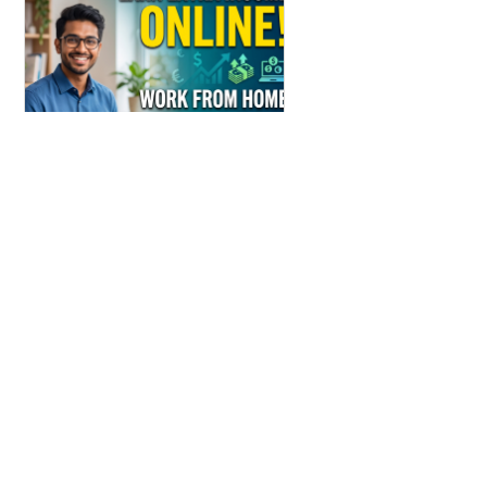
Make money Easily
Get This opportunity Fast
Узнать больше
1buv.com