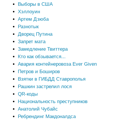
Выборы в США
Хэллоуин
Артем Дзюба
Разнотык
Дворец Путина
Запрет мата
Замедление Твиттера
Кто как обзывается...
Авария контейнеровоза Ever Given
Петров и Боширов
Взятки в ГИБДД Ставрополья
Рашкин застрелил лося
QR-коды
Национальность преступников
Анатолий Чубайс
Ребрендинг Макдоналдса