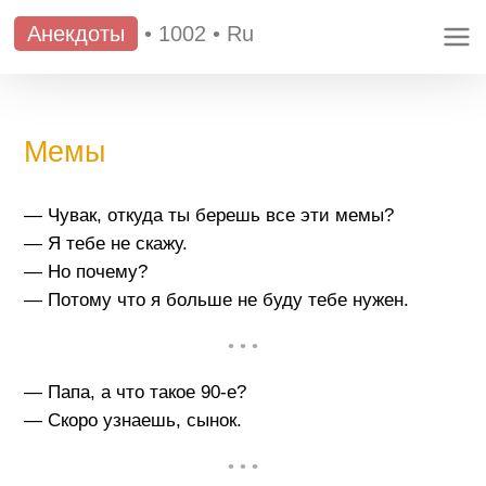
Анекдоты
•
1002
•
Ru
Мемы
— Чувак, откуда ты берешь все эти мемы?
— Я тебе не скажу.
— Но почему?
— Потому что я больше не буду тебе нужен.
• • •
— Папа, а что такое 90-е?
— Скоро узнаешь, сынок.
• • •