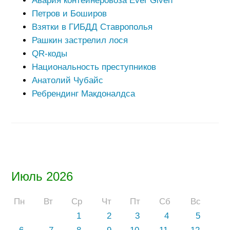
Авария контейнеровоза Ever Given
Петров и Боширов
Взятки в ГИБДД Ставрополья
Рашкин застрелил лося
QR-коды
Национальность преступников
Анатолий Чубайс
Ребрендинг Макдоналдса
Июль 2026
Пн
Вт
Ср
Чт
Пт
Сб
Вс
1
2
3
4
5