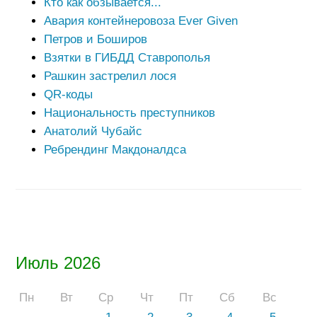
Кто как обзывается...
Авария контейнеровоза Ever Given
Петров и Боширов
Взятки в ГИБДД Ставрополья
Рашкин застрелил лося
QR-коды
Национальность преступников
Анатолий Чубайс
Ребрендинг Макдоналдса
Июль 2026
Пн
Вт
Ср
Чт
Пт
Сб
Вс