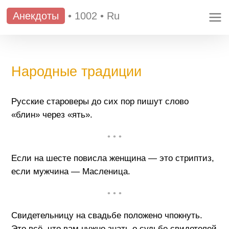
Анекдоты
•
1002
•
Ru
Народные традиции
Русские староверы до сих пор пишут слово
«блин» через «ять».
• • •
Если на шесте повисла женщина — это стриптиз,
если мужчина — Масленица.
• • •
Свидетельницу на свадьбе положено чпокнуть.
Это всё, что вам нужно знать о судьбе свидетелей