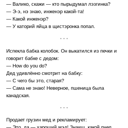
— Валико, скажи — кто пырыдумал лэзгинка?
— Э-э, нэ знаю, инженэр какой-та!
— Какой инженэр?
— У каторий яйца в щистэронка попал.
• • •
Испекла бабка колобок. Он выкатился из печки и
говорит бабке с дедом:
— How do you do?
Дед удивлённо смотрит на бабку:
— С чего бы это, старая?
— Сама не знаю! Неверное, пшеница была
канадская.
• • •
Продает грузин мед и рекламирует:
— Это, да — хароший мэд! Знаиш, какой пчел