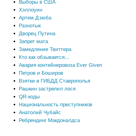
Выборы в США
Хэллоуин
Артем Дзюба
Разнотык
Дворец Путина
Запрет мата
Замедление Твиттера
Кто как обзывается...
Авария контейнеровоза Ever Given
Петров и Боширов
Взятки в ГИБДД Ставрополья
Рашкин застрелил лося
QR-коды
Национальность преступников
Анатолий Чубайс
Ребрендинг Макдоналдса