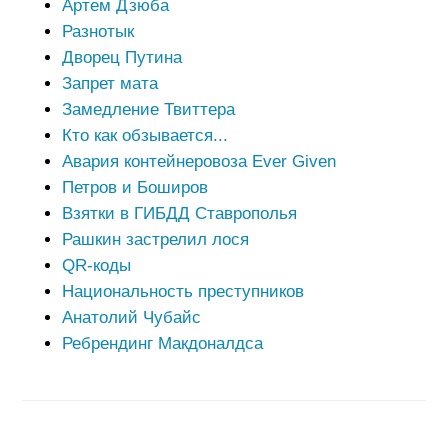
Артем Дзюба
Разнотык
Дворец Путина
Запрет мата
Замедление Твиттера
Кто как обзывается...
Авария контейнеровоза Ever Given
Петров и Боширов
Взятки в ГИБДД Ставрополья
Рашкин застрелил лося
QR-коды
Национальность преступников
Анатолий Чубайс
Ребрендинг Макдоналдса