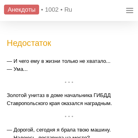
Анекдоты
•
1002
•
Ru
Недостаток
— И чего ему в жизни только не хватало...
— Ума...
• • •
Золотой унитаз в доме начальника ГИБДД
Ставропольского края оказался наградным.
• • •
— Дорогой, сегодня я брала твою машину.
— Надеюсь, поставила на место?