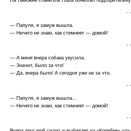
На таможне спаниэль Гоша обнюхал подозрительную
• 
— Папуля, я замуж вышла.
— Ничего не знаю, как стемнеет — домой!
• 
— А меня вчера собака укусила.
— Значит, было за что!
— Да, вчера было! А сегодня уже не за что.
• 
— Папуля, я замуж вышла...
— Ничего не знаю, как стемнеет — домой!
• 
Вчера друг мой сидит и выбивает на «Копейке» шт