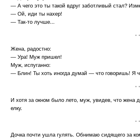
— А чего это ты такой вдруг заботливый стал? Изм
— Ой, иди ты нахер!
— Так-то лучше...
• 
Жена, радостно:
— Ура! Муж пришел!
Муж, испуганно:
— Блин! Ты хоть иногда думай — что говоришь! Я чу
• 
И хотя за окном было лето, муж, увидев, что жена 
елку.
• 
Дочка почти ушла гулять. Обнимаю сидящего за ко