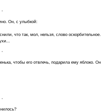
• •
но. Он, с улыбкой:
снили, что так, мол, нельзя, слово оскорбительное.
ухи...
• •
енька, чтобы его отвлечь, подарила ему яблоко. Он
• •
снилось?