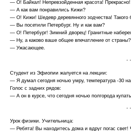
— О! Байкал! Непревзойденная красота! Прекрасно!
— А как вам понравились Кижи?
— О! Кижи! Шедевр деревянного зодчества! Такого
— Вы посетили Петербург. Ну и как вам?
— О! Петербург! Зимний дворец! Гранитные набер
— Ну, а каково ваше общее впечатление от страны?
— Ужасающее.
• 
Студент из Эфиопии жалуется на лекции:
— Я думал сегодня ночью умру, температура -30 на
Голос с задних рядов:
— А он в курсе, что сегодня ночью полгорода купат
• 
Урок физики. Учительница:
— Ребята! Вы находитесь дома и вдруг погас свет!