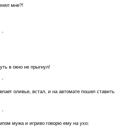
енял мне?!
• •
ть в окно не прыгнул!
• •
делает оливье, встал, и на автомате пошел ставить
• •
мпом мужа и игриво говорю ему на ухо: