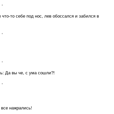
• •
 что-то себе под нос, лев обоссался и забился в
• •
• •
ь: Да вы че, с ума сошли?!
• •
 все нажрались!