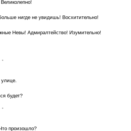
 Великолепно!
 больше нигде не увидишь! Восхитительно!
ежные Невы! Адмиралтейство! Изумительно!
• •
 улице.
ься будет?
• •
 Что произошло?