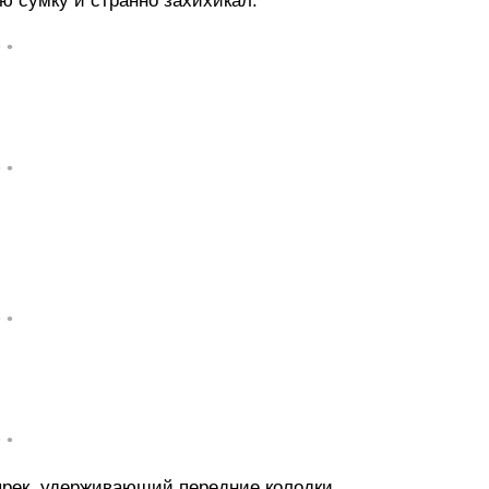
 сумку и странно захихикал.
• •
• •
• •
• •
ырек, удерживающий передние колодки.