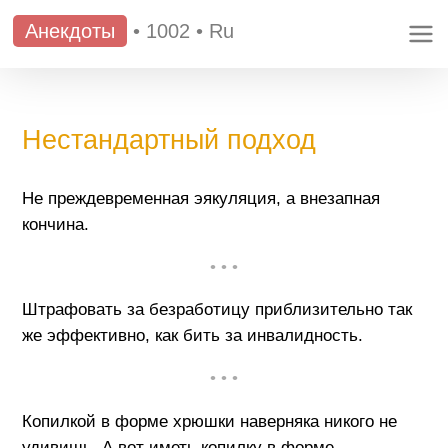
Анекдоты
•
1002
•
Ru
Нестандартный подход
Не преждевременная эякуляция, а внезапная
кончина.
• • •
Штрафовать за безработицу приблизительно так
же эффективно, как бить за инвалидность.
• • •
Копилкой в форме хрюшки наверняка никого не
удивишь. А вот иметь копилку в форме