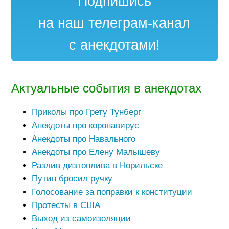
Подпишись
на наш телеграм-канал
с анекдотами!
Актуальные события в анекдотах
Приколы про Грету Тунберг
Анекдоты про коронавирус
Анекдоты про Навального
Анекдоты про Елену Малышеву
Разлив дизтоплива в Норильске
Путин бросил ручку
Голосование за поправки к конституции
Протесты в США
Выход из самоизоляции