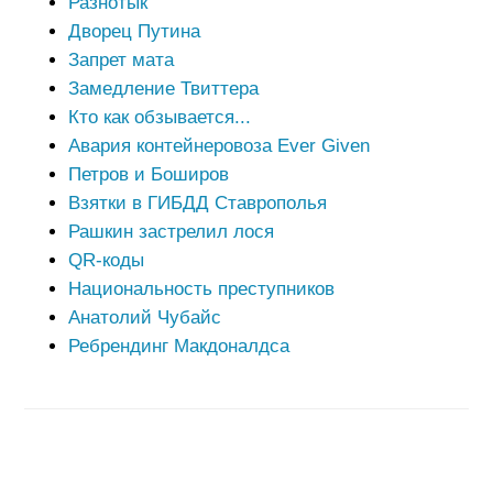
Разнотык
Дворец Путина
Запрет мата
Замедление Твиттера
Кто как обзывается...
Авария контейнеровоза Ever Given
Петров и Боширов
Взятки в ГИБДД Ставрополья
Рашкин застрелил лося
QR-коды
Национальность преступников
Анатолий Чубайс
Ребрендинг Макдоналдса