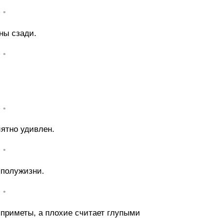
• •
ны сзади.
• •
• •
иятно удивлен.
• •
 полужизни.
• •
 приметы, а плохие считает глупыми