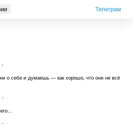
рии
Телеграм
• •
 о себе и думаешь — как хорошо, что они не всё
• •
го...
• •