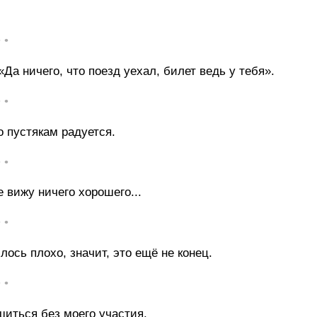
• •
Да ничего, что поезд уехал, билет ведь у тебя».
• •
то пустякам радуется.
• •
 вижу ничего хорошего...
• •
лось плохо, значит, это ещё не конец.
• •
шиться без моего участия.