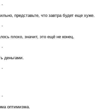
• •
ильно, представьте, что завтра будет еще хуже.
• •
лось плохо, значит, это ещё не конец.
• •
ть деньгами.
• •
• •
рма оптимизма.