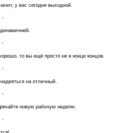
ачит, у вас сегодня выходной.
• •
одинамичней.
• •
хорошо, то вы ещё просто не в конце концов.
• •
надеяться на отличный.
• •
стречайте новую рабочую неделю.
• •
тся!