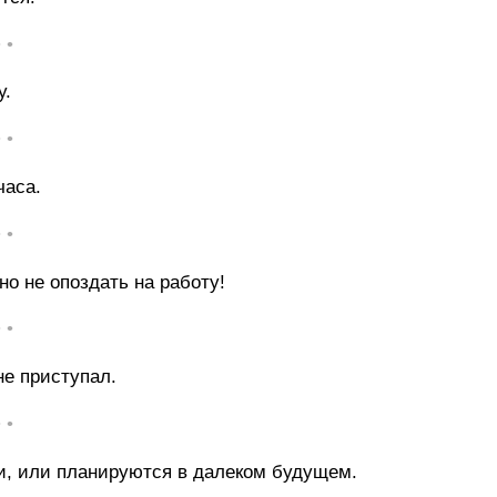
• •
у.
• •
часа.
• •
но не опоздать на работу!
• •
не приступал.
• •
и, или планируются в далеком будущем.