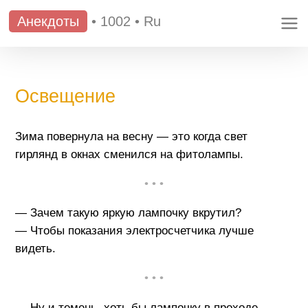
Анекдоты
•
1002
•
Ru
Освещение
Зима повернула на весну — это когда свет
гирлянд в окнах сменился на фитолампы.
• • •
— Зачем такую яркую лампочку вкрутил?
— Чтобы показания электросчетчика лучше
видеть.
• • •
— Ну и темень, хоть бы лампочку в проходе