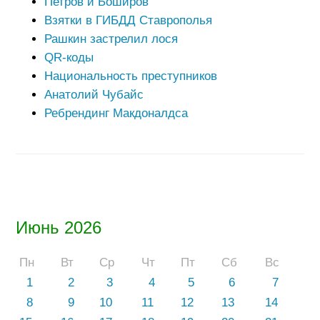
Петров и Боширов
Взятки в ГИБДД Ставрополья
Рашкин застрелил лося
QR-коды
Национальность преступников
Анатолий Чубайс
Ребрендинг Макдоналдса
Июнь 2026
Пн
Вт
Ср
Чт
Пт
Сб
Вс
1
2
3
4
5
6
7
8
9
10
11
12
13
14