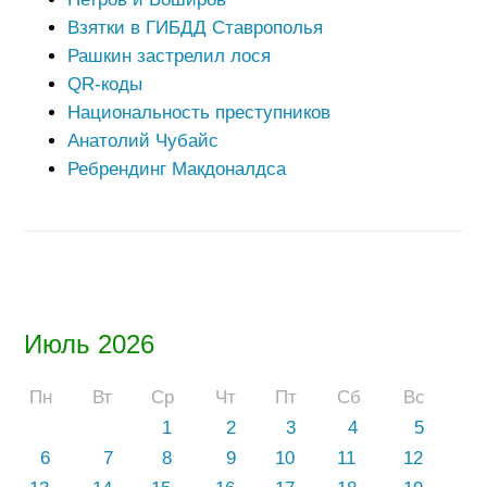
Взятки в ГИБДД Ставрополья
Рашкин застрелил лося
QR-коды
Национальность преступников
Анатолий Чубайс
Ребрендинг Макдоналдса
Июль 2026
Пн
Вт
Ср
Чт
Пт
Сб
Вс
1
2
3
4
5
6
7
8
9
10
11
12