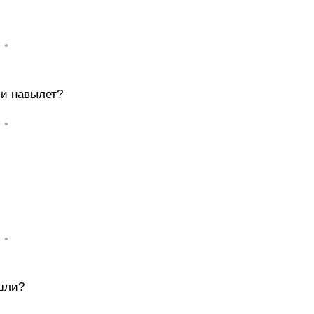
• •
ли навылет?
• •
• •
ишли?