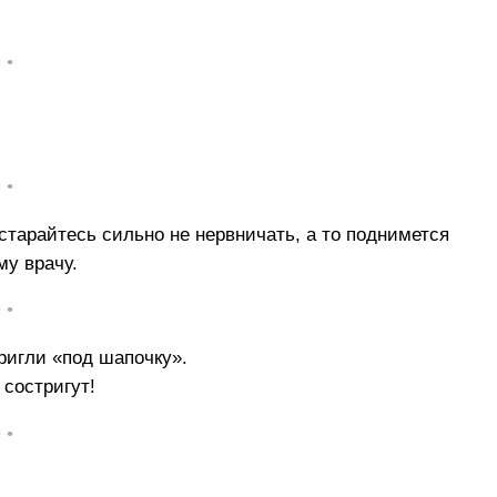
• •
• •
тарайтесь сильно не нервничать, а то поднимется
у врачу.
• •
ригли «под шапочку».
 состригут!
• •