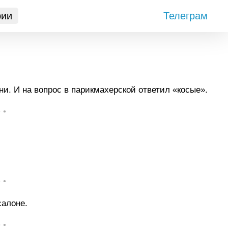
рии
Телеграм
ни. И на вопрос в парикмахерской ответил «косые».
• •
• •
салоне.
• •