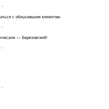
• •
аться с облысевшим клиентом.
• •
ричесали — Березовский!
• •
• •