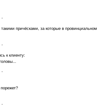
• •
 такими причёсками, за которые в провинциальном
• •
сь к клиенту:
головы...
• •
 порежет?
• •