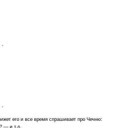
• •
• •
ижет его и все время спрашивает про Чечню:
? — и т.д.