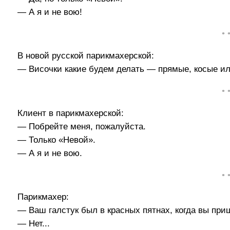
— А я и не вою!
• 
В новой русской парикмахерской:
— Височки какие будем делать — прямые, косые и
• 
Клиент в парикмахерской:
— Побрейте меня, пожалуйста.
— Только «Невой».
— А я и не вою.
• 
Парикмахер:
— Ваш галстук был в красных пятнах, когда вы пр
— Нет...