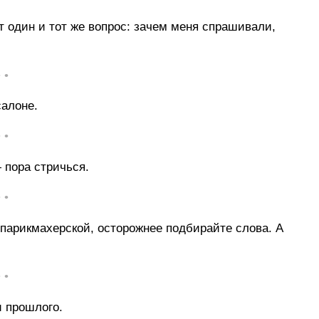
 один и тот же вопрос: зачем меня спрашивали,
• •
салоне.
• •
 пора стричься.
• •
 парикмахерской, осторожнее подбирайте слова. А
• •
 прошлого.