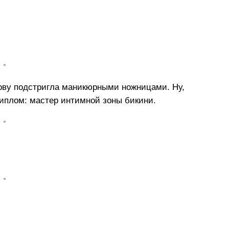
• •
лову подстригла маникюрными ножницами. Ну,
диплом: мастер интимной зоны бикини.
• •
• •