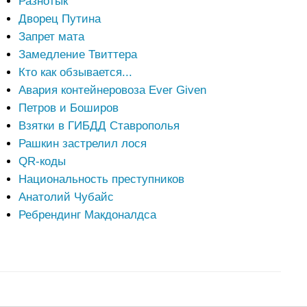
Разнотык
Дворец Путина
Запрет мата
Замедление Твиттера
Кто как обзывается...
Авария контейнеровоза Ever Given
Петров и Боширов
Взятки в ГИБДД Ставрополья
Рашкин застрелил лося
QR-коды
Национальность преступников
Анатолий Чубайс
Ребрендинг Макдоналдса