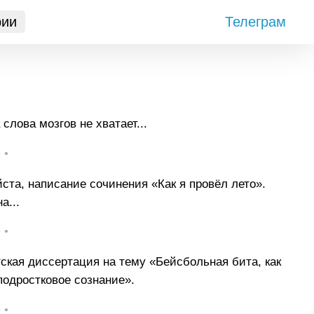
рии
Телеграм
слова мозгов не хватает...
• •
та, написание сочинения «Как я провёл лето».
а...
• •
кая диссертация на тему «Бейсбольная бита, как
подростковое сознание».
• •