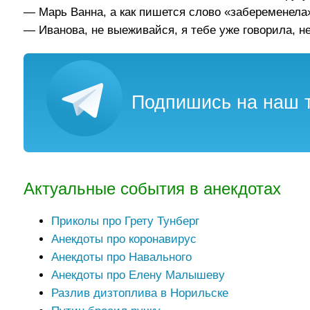
— Марь Ванна, а как пишется слово «забеременела
— Иванова, не выеживайся, я тебе уже говорила, н
Подпишись на наш т
Актуальные события в анекдотах
Приколы про Грету Тунберг
Анекдоты про коронавирус
Анекдоты про Навального
Анекдоты про Елену Малышеву
Разлив дизтоплива в Норильске