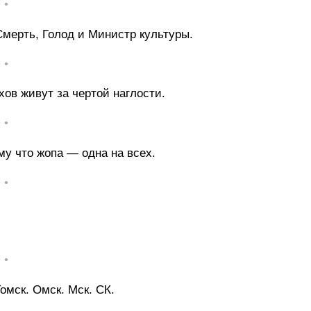
• •
Смерть, Голод и Министр культуры.
• •
ов живут за чертой наглости.
• •
у что жопа — одна на всех.
• •
• •
омск. Омск. Мск. СК.