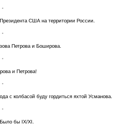
• •
Президента США на территории России.
• •
ызова Петрова и Боширова.
• •
рова и Петрова!
• •
ода с колбасой буду гордиться яхтой Усманова.
• •
Было бы IX/XI.