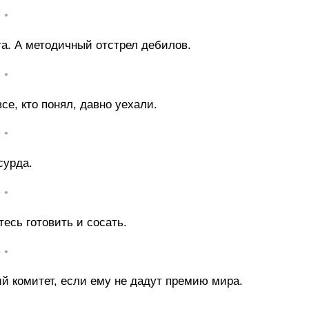
• •
та. А методичный отстрел дебилов.
• •
се, кто понял, давно уехали.
• •
сурда.
• •
есь готовить и сосать.
• •
й комитет, если ему не дадут премию мира.