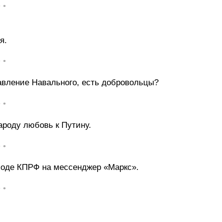
• •
я.
• •
равление Навального, есть добровольцы?
• •
ароду любовь к Путину.
• •
ходе КПРФ на мессенджер «Маркс».
• •