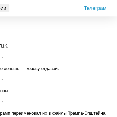
рии
Телеграм
ТЦК.
• •
е хочешь — корову отдавай.
• •
ловы.
• •
Трамп переименовал их в файлы Трампа-Эпштейна.