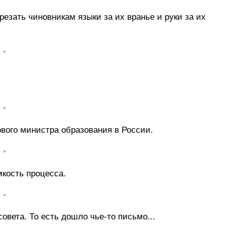
резать чиновникам языки за их вранье и руки за их
• •
• •
ового министра образования в России.
• •
мкость процесса.
• •
овета. То есть дошло чье-то письмо...