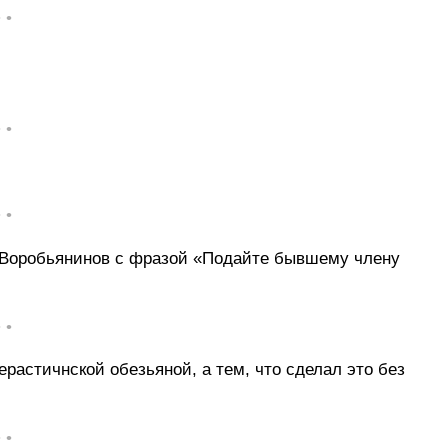
• •
• •
• •
а Воробьянинов с фразой «Подайте бывшему члену
• •
ерастичнской обезьяной, а тем, что сделал это без
• •