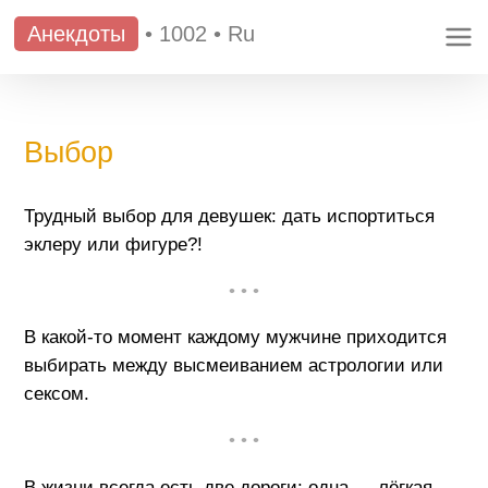
Анекдоты
•
1002
•
Ru
Выбор
Трудный выбор для девушек: дать испортиться
эклеру или фигуре?!
• • •
В какой-то момент каждому мужчине приходится
выбирать между высмеиванием астрологии или
сексом.
• • •
В жизни всегда есть две дороги: одна — лёгкая,