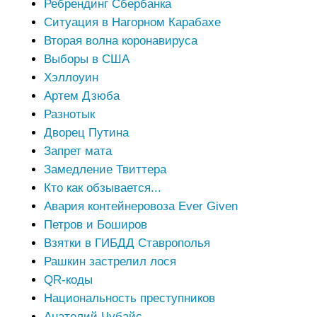
Ребрендинг Сбербанка
Ситуация в Нагорном Карабахе
Вторая волна коронавируса
Выборы в США
Хэллоуин
Артем Дзюба
Разнотык
Дворец Путина
Запрет мата
Замедление Твиттера
Кто как обзывается...
Авария контейнеровоза Ever Given
Петров и Боширов
Взятки в ГИБДД Ставрополья
Рашкин застрелил лося
QR-коды
Национальность преступников
Анатолий Чубайс