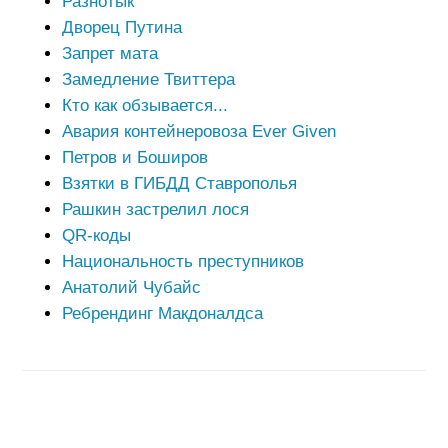
Разнотык
Дворец Путина
Запрет мата
Замедление Твиттера
Кто как обзывается...
Авария контейнеровоза Ever Given
Петров и Боширов
Взятки в ГИБДД Ставрополья
Рашкин застрелил лося
QR-коды
Национальность преступников
Анатолий Чубайс
Ребрендинг Макдоналдса