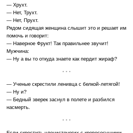
— Хрухт.
— Нет, Трухт.
— Нет, Прухт.
Рядом сидящая женщина слышит это и решает им
помочь и говорит:
— Наверное Фрукт! Так правильнее звучит!
Мужчина:
— Ну а вы то откуда знаете как пердит жираф?
• • •
— Ученые скрестили ленивца с белкой-летягой!
— Ну и?
— Бедный зверек заснул в полете и разбился
насмерть.
• • •
Если скрестить членистоногих с кровососущими,