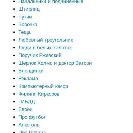
Начальники и подчиненные
Штирлиц
Чукчи
Вовочка
Теща
Любовный треугольник
Люди в белых халатах
Поручик Ржевский
Шерлок Холмс и доктор Ватсон
Блондинки
Реклама
Компьютерный юмор
Филипп Киркоров
ГИБДД
Евреи
Про футбол
Алкоголь
Про Путина