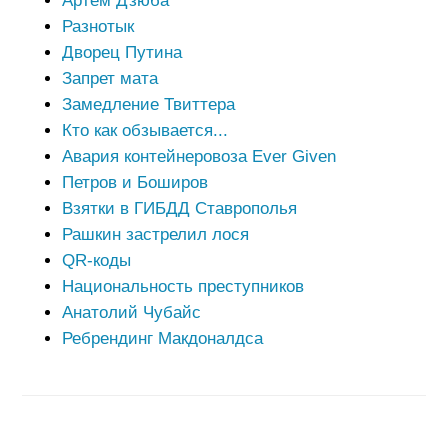
Артем Дзюба
Разнотык
Дворец Путина
Запрет мата
Замедление Твиттера
Кто как обзывается...
Авария контейнеровоза Ever Given
Петров и Боширов
Взятки в ГИБДД Ставрополья
Рашкин застрелил лося
QR-коды
Национальность преступников
Анатолий Чубайс
Ребрендинг Макдоналдса