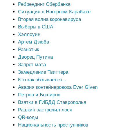
Ребрендинг Сбербанка
Ситуация в Нагорном Карабахе
Вторая волна коронавируса
Выборы в США
Хэллоуин
Артем Дзюба
Разнотык
Дворец Путина
Запрет мата
Замедление Твиттера
Кто как обзывается...
Авария контейнеровоза Ever Given
Петров и Боширов
Взятки в ГИБДД Ставрополья
Рашкин застрелил лося
QR-коды
Национальность преступников