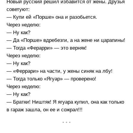
Новый русский решил избавится от жены. Друзья
советуют:
— Купи ей «Порше» она и разобьется.
Через неделю:
— Ну как?
— Да «Порше» вдребезги, а на жене ни царапины!
— Тогда «Ферарри» — это верняк!
Через неделю:
— Ну как?
— «Феррари» на части, у жены синяк на лбу!
— Тогда только «Ягуар» — проверено!
Через неделю:
— Ну как?
— Братки! Ништяк! Я ягуара купил, она как только
в гараж зашла, он ее и сожрал!!!
• • •