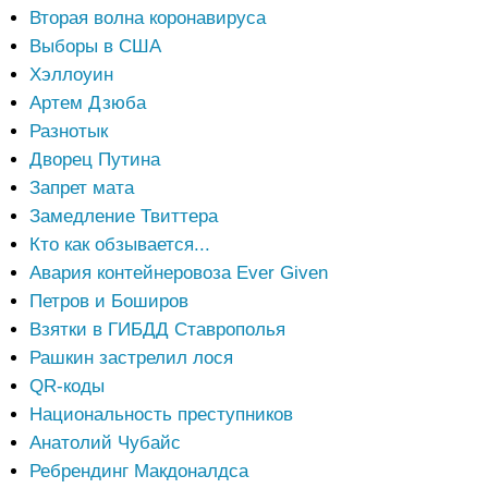
Вторая волна коронавируса
Выборы в США
Хэллоуин
Артем Дзюба
Разнотык
Дворец Путина
Запрет мата
Замедление Твиттера
Кто как обзывается...
Авария контейнеровоза Ever Given
Петров и Боширов
Взятки в ГИБДД Ставрополья
Рашкин застрелил лося
QR-коды
Национальность преступников
Анатолий Чубайс
Ребрендинг Макдоналдса