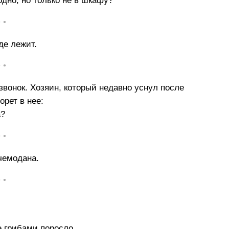
годно, но только не в шкафу?
• •
де лежит.
• •
звонок. Хозяин, который недавно уснул после
орет в нее:
а?
• •
чемодана.
• •
е грибами поросло.