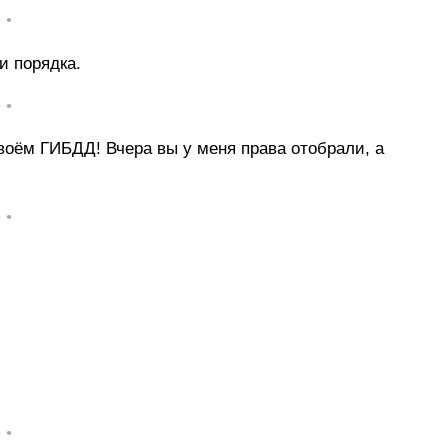
• •
и порядка.
• •
воём ГИБДД! Вчера вы у меня права отобрали, а
• •
• •