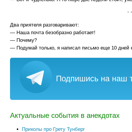
• 
Два приятеля разговаривают:
— Наша почта безобразно работает!
— Почему?
— Подумай только, я написал письмо еще 10 дней н
Подпишись на наш т
Актуальные события в анекдотах
Приколы про Грету Тунберг