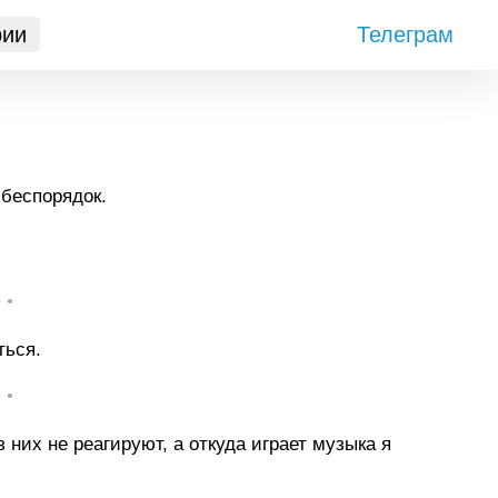
рии
Телеграм
беспорядок.
• •
ться.
• •
з них не реагируют, а откуда играет музыка я