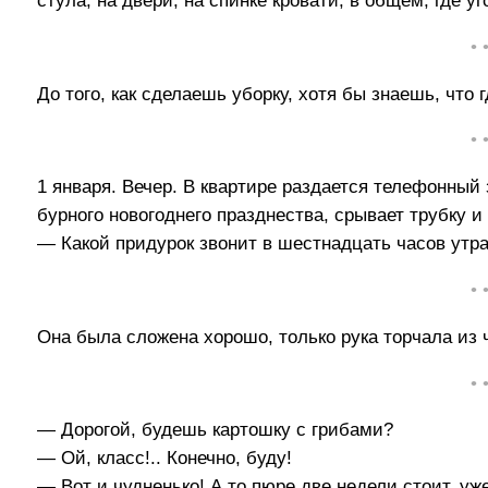
стула, на двери, на спинке кровати, в общем, где у
• 
До того, как сделаешь уборку, хотя бы знаешь, что г
• 
1 января. Вечер. В квартире раздается телефонный 
бурного новогоднего празднества, срывает трубку и 
— Какой придурок звонит в шестнадцать часов утр
• 
Она была сложена хорошо, только рука торчала из 
• 
— Дорогой, будешь картошку с грибами?
— Ой, класс!.. Конечно, буду!
— Вот и чудненько! А то пюре две недели стоит, уж