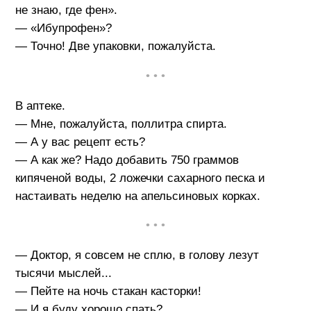
не знаю, где фен».
— «Ибупрофен»?
— Точно! Две упаковки, пожалуйста.
• • •
В аптеке.
— Мне, пожалуйста, поллитра спирта.
— А у вас рецепт есть?
— А как же? Надо добавить 750 граммов
кипяченой воды, 2 ложечки сахарного песка и
настаивать неделю на апельсиновых корках.
• • •
— Доктор, я совсем не сплю, в голову лезут
тысячи мыслей...
— Пейте на ночь стакан касторки!
— И я буду хорошо спать?