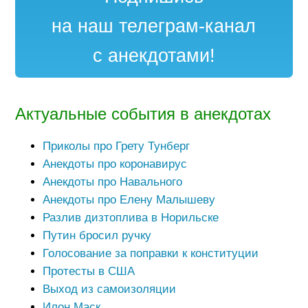
на наш телеграм-канал
с анекдотами!
Актуальные события в анекдотах
Приколы про Грету Тунберг
Анекдоты про коронавирус
Анекдоты про Навального
Анекдоты про Елену Малышеву
Разлив дизтоплива в Норильске
Путин бросил ручку
Голосование за поправки к конституции
Протесты в США
Выход из самоизоляции
Илон Маск