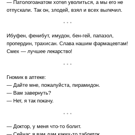
— Патологоанатом хотел уволиться, а мы его не
отпускали. Так он, злодей, взял и всех вылечил.
• • •
Ибуфен, фенибут, имудон, бен-гей, папазол,
пропердин, трахисан. Слава нашим фармацевтам!
Смех — лучшее лекарство!
• • •
Гномик в аптеке:
— Дайте мне, пожалуйста, пирамидон.
— Вам завернуть?
— Нет, я так покачу.
• • •
— Доктор, у меня что-то болит.
— Сейчас я вам дам каких-то таблеток.