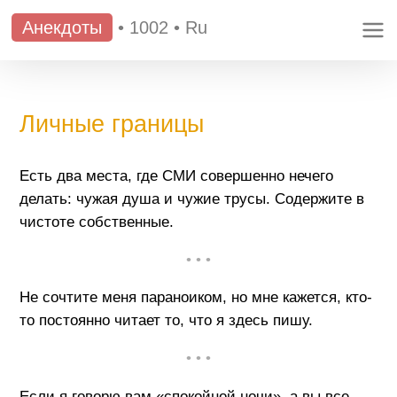
Анекдоты
•
1002
•
Ru
Личные границы
Есть два места, где СМИ совершенно нечего
делать: чужая душа и чужие трусы. Содержите в
чистоте собственные.
• • •
Не сочтите меня параноиком, но мне кажется, кто-
то постоянно читает то, что я здесь пишу.
• • •
Если я говорю вам «спокойной ночи», а вы все