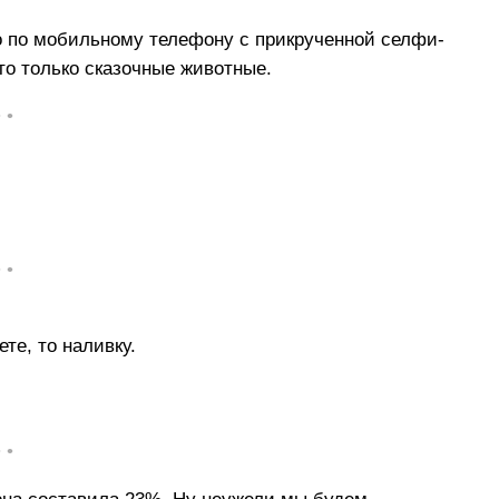
его по мобильному телефону с прикрученной селфи-
это только сказочные животные.
• •
• •
те, то наливку.
• •