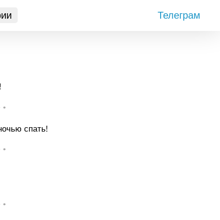
рии
Телеграм
!
• •
ночью спать!
• •
• •