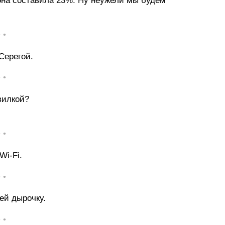
 она составила 23%. Ну неужели мы будем
• •
Серегой.
• •
вилкой?
• •
Wi-Fi.
• •
ей дырочку.
• •