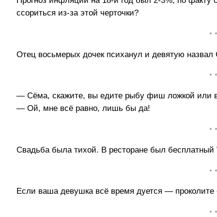
Прогноз инфляции на 18-й год был 2-3%, по факту
ссориться из-за этой черточки?
• 
Отец восьмерых дочек психанул и девятую назвал 
• 
— Сёма, скажите, вы едите рыбу фиш ложкой или 
— Ой, мне всё равно, лишь бы да!
• 
Свадьба была тихой. В ресторане был бесплатный 
• 
Если ваша девушка всё время дуется — проколите 
• 