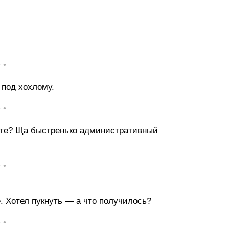
• •
 под хохлому.
• •
сте? Ща быстренько административный
• •
. Хотел пукнуть — а что получилось?
• •