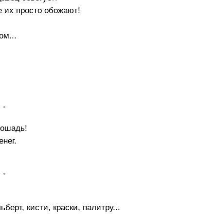
е их просто обожают!
ом...
• •
лошадь!
енег.
• •
ерт, кисти, краски, палитру...