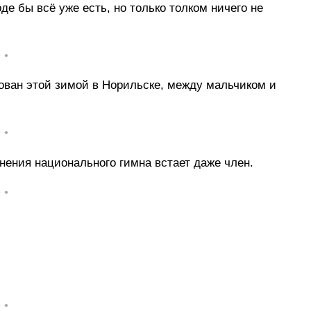
де бы всё уже есть, но только толком ничего не
• •
ван этой зимой в Норильске, между мальчиком и
• •
нения национального гимна встает даже член.
• •
• •