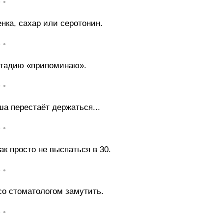
• •
нка, сахар или серотонин.
• •
 стадию «припоминаю».
• •
а перестаёт держаться...
• •
к просто не выспаться в 30.
• •
со стоматологом замутить.
• •