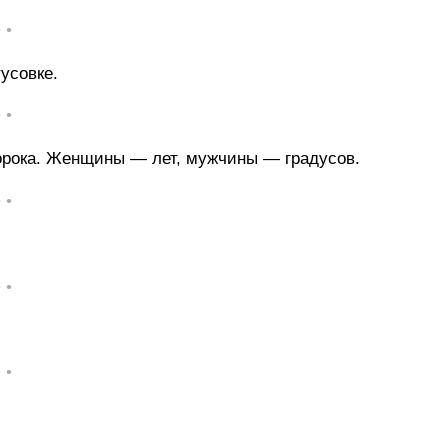
• •
усовке.
• •
рока. Женщины — лет, мужчины — градусов.
• •
• •
• •