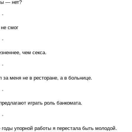
ты — нет?
• •
 не смог
• •
зненнее, чем секса.
• •
 за меня не в ресторане, а в больнице.
• •
предлагают играть роль банкомата.
• •
е годы упорной работы я перестала быть молодой.