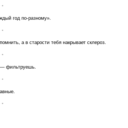
• •
аждый год по-разному».
• •
омнить, а в старости тебя накрывает склероз.
• •
0 — фильтруешь.
• •
тавные.
• •