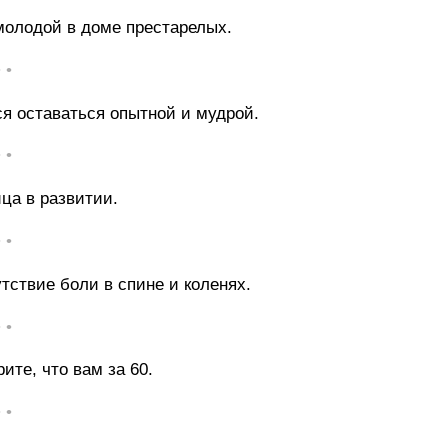
молодой в доме престарелых.
• •
ся оставаться опытной и мудрой.
• •
ица в развитии.
• •
тствие боли в спине и коленях.
• •
ите, что вам за 60.
• •