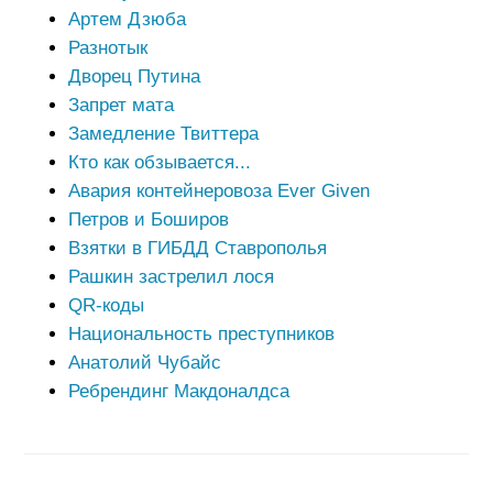
Артем Дзюба
Разнотык
Дворец Путина
Запрет мата
Замедление Твиттера
Кто как обзывается...
Авария контейнеровоза Ever Given
Петров и Боширов
Взятки в ГИБДД Ставрополья
Рашкин застрелил лося
QR-коды
Национальность преступников
Анатолий Чубайс
Ребрендинг Макдоналдса