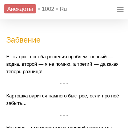
Анекдоты
•
1002
•
Ru
Забвение
Есть три способа решения проблем: первый —
водка, второй — я не помню, а третий — да какая
теперь разница!
• • •
Картошка варится намного быстрее, если про неё
забыть...
• • •
Находясь в трезвом уме и твердой памяти мы