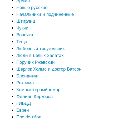
Армия
Новые русские
Начальники и подчиненные
Штирлиц
Чукчи
Вовочка
Теща
Любовный треугольник
Люди в белых халатах
Поручик Ржевский
Шерлок Холмс и доктор Ватсон
Блондинки
Реклама
Компьютерный юмор
Филипп Киркоров
ГИБДД
Евреи
Про футбол