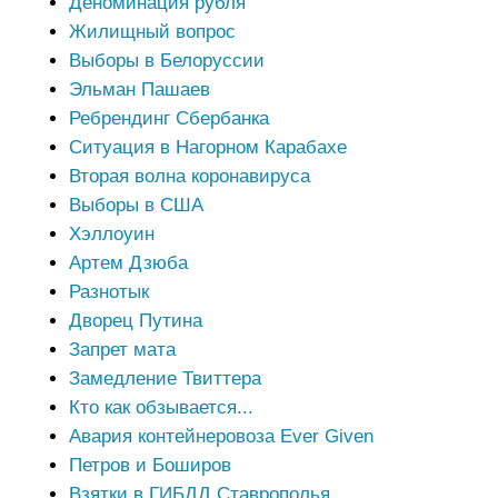
Деноминация рубля
Жилищный вопрос
Выборы в Белоруссии
Эльман Пашаев
Ребрендинг Сбербанка
Ситуация в Нагорном Карабахе
Вторая волна коронавируса
Выборы в США
Хэллоуин
Артем Дзюба
Разнотык
Дворец Путина
Запрет мата
Замедление Твиттера
Кто как обзывается...
Авария контейнеровоза Ever Given
Петров и Боширов
Взятки в ГИБДД Ставрополья