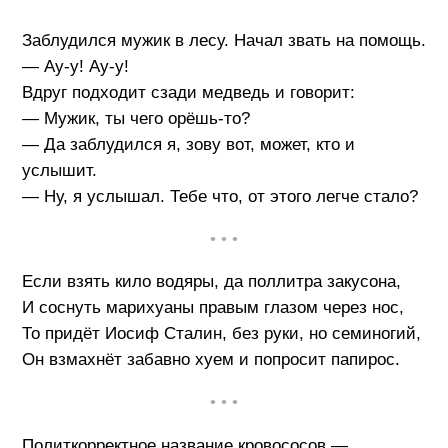
Заблудился мужик в лесу. Начал звать на помощь.
— Ау-у! Ау-у!
Вдруг подходит сзади медведь и говорит:
— Мужик, ты чего орёшь-то?
— Да заблудился я, зову вот, может, кто и
услышит.
— Ну, я услышал. Тебе что, от этого легче стало?
• • •
Если взять кило водяры, да поллитра закусона,
И соснуть марихуаны правым глазом через нос,
То придёт Иосиф Сталин, без руки, но семиногий,
Он взмахнёт забавно хуем и попросит папирос.
• • •
Политкорректное название кровососов —