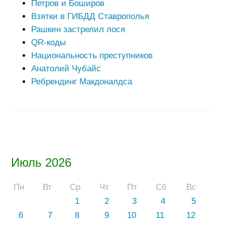
Петров и Боширов
Взятки в ГИБДД Ставрополья
Рашкин застрелил лося
QR-коды
Национальность преступников
Анатолий Чубайс
Ребрендинг Макдоналдса
Июль 2026
Пн
Вт
Ср
Чт
Пт
Сб
Вс
1
2
3
4
5
6
7
8
9
10
11
12