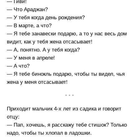
— Гиви!
— Что Араджан?
— У тебя когда день рождения?
— В марте, а что?
— Я тебе занавески подарю, а то у нас весь дом
видит, как у тебя жена отсасывает!
— А, понятно. А у тебя когда?
— У меня в апреле!
— А что?
— Я тебе бинокль подарю, чтобы ты видел, чья
жена у меня отсасывает!
• • •
Приходит мальчик 4-х лет из садика и говорит
отцу:
— Пап, хочешь, я расскажу тебе стишок? Только
надо, чтобы ты хлопал в ладошки.