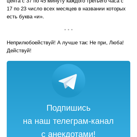
цента с 37 по 45 минуту каждого третьего часа с
17 по 23 число всех месяцев в названии которых
есть буква «и».
• • •
Неприлюбоействуй! А лучше так: Не при, Люба!
Действуй!
Подпишись
на наш телеграм-канал
с анекдотами!