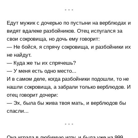
• • •
Едут мужик с дочерью по пустыни на верблюдах и
видят вдалеке разбойников. Отец испугался за
свои сокровища, но дочь ему говорит:
— Не бойся, я спрячу сокровища, и разбойники их
не найдут.
— Куда же ты их спрячешь?
— У меня есть одно место...
И в самом деле, когда разбойники подошли, то не
нашли сокровища, а забрали только верблюдов. И
отец говорит дочери:
— Эх, была бы жива твоя мать, и верблюдов бы
спасли...
• • •
Она играла в любимую игру, и была уже на 999