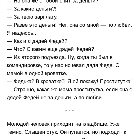
— Но она же с тобой спит за деньги?
— За какие деньги?!
— За твою зарплату.
— Разве это деньги! Нет, она со мной — по любви.
Я надеюсь...
— Как и с дядей Федей?
— Что? С каким еще дядей Федей?
— Из второго подъезда. Ну, когда ты был в
командировке, то у нас ночевал дядя Федя. С
мамой в одной кроватке.
— Федька? В кроватке?! Я ей покажу! Проститутка!
— Странно, какая же мама проститутка, если она с
дядей Федей не за деньги, а по любви...
• • •
Молодой человек приходит на кладбище. Уже
темно. Слышен стук. Он пугается, но подходит к