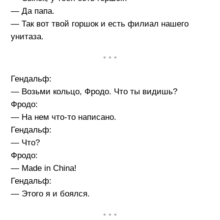
— Да папа.
— Так вот твой горшок и есть филиал нашего
унитаза.
• • •
Гендальф:
— Возьми кольцо, Фродо. Что ты видишь?
Фродо:
— На нем что-то написано.
Гендальф:
— Что?
Фродо:
— Made in China!
Гендальф:
— Этого я и боялся.
• • •