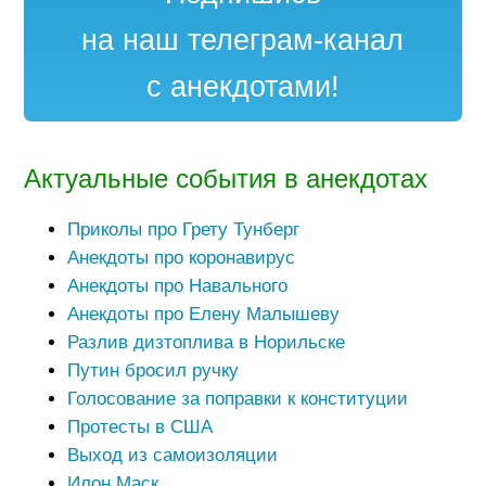
на наш телеграм-канал
с анекдотами!
Актуальные события в анекдотах
Приколы про Грету Тунберг
Анекдоты про коронавирус
Анекдоты про Навального
Анекдоты про Елену Малышеву
Разлив дизтоплива в Норильске
Путин бросил ручку
Голосование за поправки к конституции
Протесты в США
Выход из самоизоляции
Илон Маск