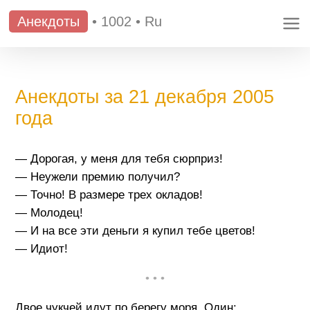
Анекдоты
•
1002
•
Ru
Анекдоты за 21 декабря 2005
года
— Дорогая, у меня для тебя сюрприз!
— Неужели премию получил?
— Точно! В размере трех окладов!
— Молодец!
— И на все эти деньги я купил тебе цветов!
— Идиот!
• • •
Двое чукчей идут по берегу моря. Один: