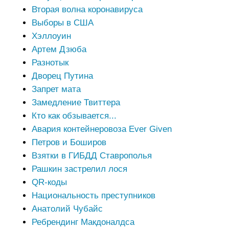
Вторая волна коронавируса
Выборы в США
Хэллоуин
Артем Дзюба
Разнотык
Дворец Путина
Запрет мата
Замедление Твиттера
Кто как обзывается...
Авария контейнеровоза Ever Given
Петров и Боширов
Взятки в ГИБДД Ставрополья
Рашкин застрелил лося
QR-коды
Национальность преступников
Анатолий Чубайс
Ребрендинг Макдоналдса